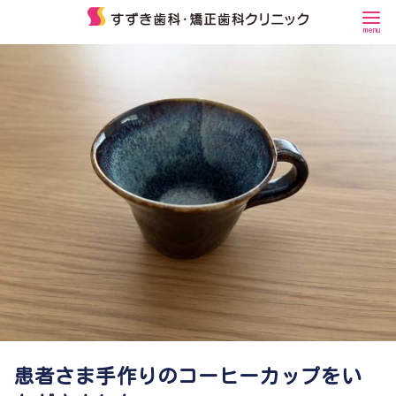
コ
ン
テ
ン
ツ
へ
移
動
患者さま手作りのコーヒーカップをい