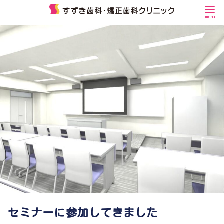
コ
ン
テ
ン
ツ
へ
移
動
セミナーに参加してきました