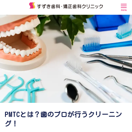
コ
ン
テ
ン
ツ
へ
移
動
PMTCとは？歯のプロが行うクリーニン
グ！